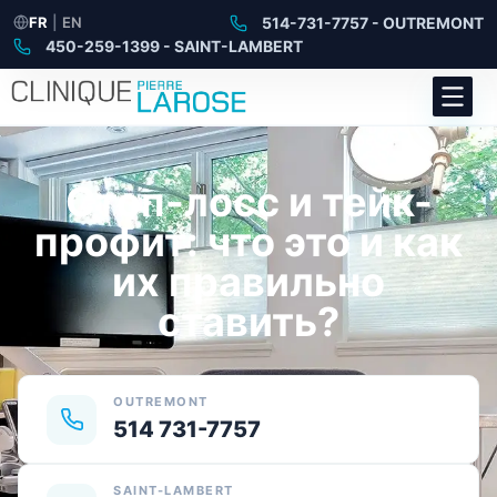
FR
|
EN
514-731-7757 - OUTREMONT
450-259-1399 - SAINT-LAMBERT
Стоп-лосс и тейк-
профит: что это и как
их правильно
ставить?
OUTREMONT
514 731-7757
SAINT-LAMBERT