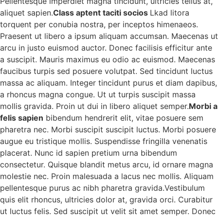
Pellentesque imperdiet magna tincidunt, ultricies tellus at,
aliquet sapien.
Class aptent taciti socios
Lkad litora
torquent per conubia nostra, per inceptos himenaeos.
Praesent ut libero a ipsum aliquam accumsan. Maecenas ut
arcu in justo euismod auctor. Donec facilisis efficitur ante
a suscipit. Mauris maximus eu odio ac euismod. Maecenas
faucibus turpis sed posuere volutpat. Sed tincidunt luctus
massa ac aliquam. Integer tincidunt purus et diam dapibus,
a rhoncus magna congue. Ut ut turpis suscipit massa
mollis gravida. Proin ut dui in libero aliquet semper.
Morbi a
felis sapien
bibendum hendrerit elit, vitae posuere sem
pharetra nec. Morbi suscipit suscipit luctus. Morbi posuere
augue eu tristique mollis. Suspendisse fringilla venenatis
placerat. Nunc id sapien pretium urna bibendum
consectetur. Quisque blandit metus arcu, id ornare magna
molestie nec. Proin malesuada a lacus nec mollis. Aliquam
pellentesque purus ac nibh pharetra gravida.Vestibulum
quis elit rhoncus, ultricies dolor at, gravida orci. Curabitur
ut luctus felis. Sed suscipit ut velit sit amet semper. Donec