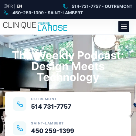
FR
|
EN
514-731-7757 - OUTREMONT
450-259-1399 - SAINT-LAMBERT
The Weekly Podcast:
Design Meets
Technology
OUTREMONT
514 731-7757
SAINT-LAMBERT
450 259-1399