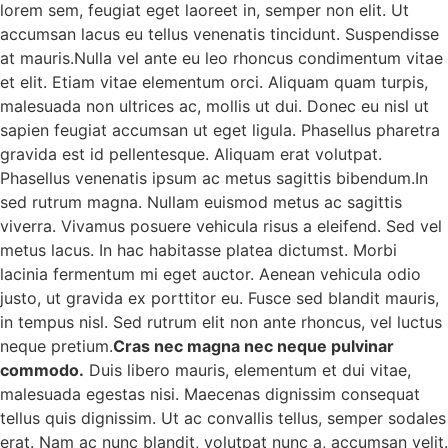
lorem sem, feugiat eget laoreet in, semper non elit. Ut
accumsan lacus eu tellus venenatis tincidunt. Suspendisse
at mauris.Nulla vel ante eu leo rhoncus condimentum vitae
et elit. Etiam vitae elementum orci. Aliquam quam turpis,
malesuada non ultrices ac, mollis ut dui. Donec eu nisl ut
sapien feugiat accumsan ut eget ligula. Phasellus pharetra
gravida est id pellentesque. Aliquam erat volutpat.
Phasellus venenatis ipsum ac metus sagittis bibendum.In
sed rutrum magna. Nullam euismod metus ac sagittis
viverra. Vivamus posuere vehicula risus a eleifend. Sed vel
metus lacus. In hac habitasse platea dictumst. Morbi
lacinia fermentum mi eget auctor. Aenean vehicula odio
justo, ut gravida ex porttitor eu. Fusce sed blandit mauris,
in tempus nisl. Sed rutrum elit non ante rhoncus, vel luctus
neque pretium.
Cras nec magna nec neque pulvinar
commodo.
Duis libero mauris, elementum et dui vitae,
malesuada egestas nisi. Maecenas dignissim consequat
tellus quis dignissim. Ut ac convallis tellus, semper sodales
erat. Nam ac nunc blandit, volutpat nunc a, accumsan velit.