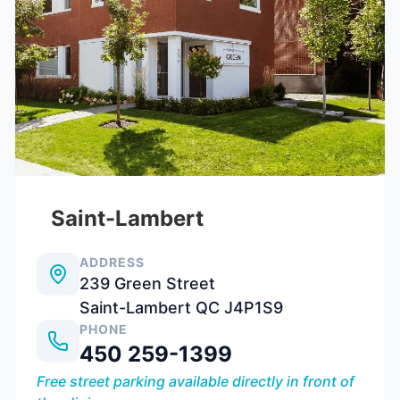
Saint-Lambert
ADDRESS
239 Green Street
Saint-Lambert QC J4P1S9
PHONE
450 259-1399
Free street parking available directly in front of