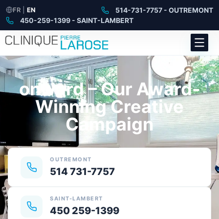
FR
|
EN
514-731-7757 - OUTREMONT
450-259-1399 - SAINT-LAMBERT
onward – Our Award-
Winning Creative
Campaign
OUTREMONT
514 731-7757
SAINT-LAMBERT
450 259-1399