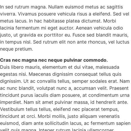
In sed rutrum magna. Nullam euismod metus ac sagittis
viverra. Vivamus posuere vehicula risus a eleifend. Sed vel
metus lacus. In hac habitasse platea dictumst. Morbi
lacinia fermentum mi eget auctor. Aenean vehicula odio
justo, ut gravida ex porttitor eu. Fusce sed blandit mauris,
in tempus nisl. Sed rutrum elit non ante rhoncus, vel luctus
neque pretium.
Cras nec magna nec neque pulvinar commodo.
Duis libero mauris, elementum et dui vitae, malesuada
egestas nisi. Maecenas dignissim consequat tellus quis
dignissim. Ut ac convallis tellus, semper sodales erat. Nam
ac nunc blandit, volutpat nunc a, accumsan velit. Praesent
tincidunt purus iaculis diam posuere, at condimentum urna
imperdiet. Nam sit amet pulvinar massa, id hendrerit ante.
Vestibulum tellus tellus, eleifend nec placerat tempus,
tincidunt at orci. Morbi mollis, justo aliquam venenatis
euismod, diam ante sollicitudin lacus, ac fermentum sapien
velit quis magna. Integer rutrum lacinia ullamcorper.